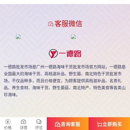
客服微信
一德路批发市场是广州一德路海味干货批发市场官方网站，一德路是
全国最大的海味干货、高档滋补品、野生菌、南北特色干货批发市
场，不仅品种多，而且价格便宜，为顾客提供高档滋补品、名贵礼
品、养生食材、海味干货、野生菌菇、南北特产、特色美食等各类山
珍海味。
咨询客服
立即购买
Copyright © 一德路批发市场
www.ydlpf.com
价格
详情
评论