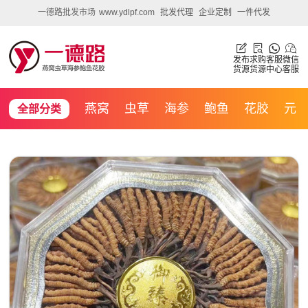
一德路批发市场
www.ydlpf.com
批发代理
企业定制
一件代发
发布
求购
客服
微信
货源
货源
中心
客服
燕窝
虫草
海参
鲍鱼
花胶
元
全部分类
贝
沙虫
鱿鱼
人参
高丽参
鹿茸
石斛
三七
天麻
灵芝
雪蛤
藏红花
陈皮
化橘
红
羊肚菌
猴头菇