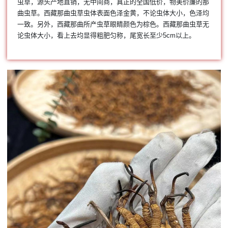
虫草，源头产地直销，无中间商，真正的全国低价，物美价廉的那
曲虫草。西藏那曲虫草虫体表面色泽金黄，不论虫体大小，色泽均
一致。另外，西藏那曲所产虫草眼睛颜色为棕色。西藏那曲虫草无
论虫体大小，看上去均显得粗肥匀称，尾宽长至少5cm以上。