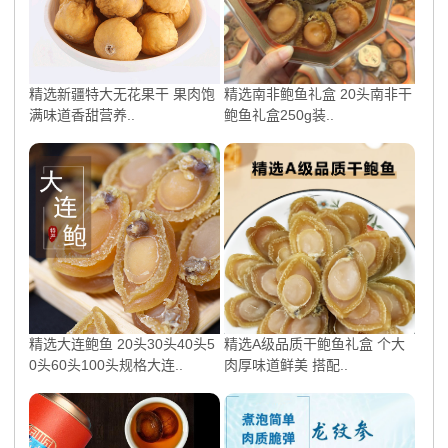
精选新疆特大无花果干 果肉饱
精选南非鲍鱼礼盒 20头南非干
满味道香甜营养..
鲍鱼礼盒250g装..
精选大连鲍鱼 20头30头40头5
精选A级品质干鲍鱼礼盒 个大
0头60头100头规格大连..
肉厚味道鲜美 搭配..