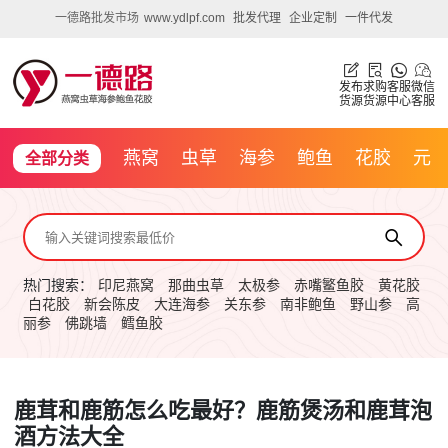
一德路批发市场
www.ydlpf.com
批发代理
企业定制
一件代发
发布
求购
客服
微信
货源
货源
中心
客服
燕窝
虫草
海参
鲍鱼
花胶
元
全部分类
贝
沙虫
鱿鱼
人参
高丽参
鹿茸
石斛
三七
天麻
灵芝
雪蛤
藏红花
陈皮
化橘
热门搜索：
印尼燕窝
那曲虫草
太极参
赤嘴鳘鱼胶
黄花胶
白花胶
新会陈皮
大连海参
关东参
南非鲍鱼
野山参
高
丽参
佛跳墙
鳕鱼胶
红
羊肚菌
猴头菇
鹿茸和鹿筋怎么吃最好？鹿筋煲汤和鹿茸泡
酒方法大全