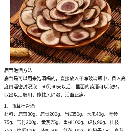
鹿茸泡酒方法
鹿茸是可以用来泡酒喝的，直接放入干净玻璃瓶中，倒入高
度白酒密封浸泡，50到60天以后，里面的药酒可以泡好，
取出以后服用，能祛风除湿，活血止痛。
1、鹿茸壮骨酒
材料：鹿茸30g、鹿骨200g、当归50g、木瓜40g、党参
75g、玉竹200g、黄芪75g、重楼100g、虎杖96g、桂枝
75g、续断100g、肉桂50g、红花100g、枸杞子75g、秦艽