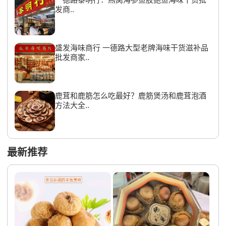
发商..
盛发海味商行 一德路大型老牌海味干货滋补品
批发商家..
鹿茸和鹿筋怎么吃最好？鹿筋煲汤和鹿茸泡酒
方法大全..
最新推荐