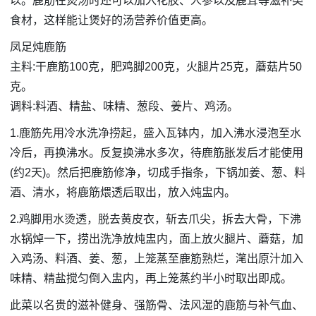
以。鹿筋在煲汤时还可以加入花胶、人参以及鹿茸等滋补类
食材，这样能让煲好的汤营养价值更高。
凤足炖鹿筋
主料:干鹿筋100克，肥鸡脚200克，火腿片25克，蘑菇片50
克。
调料:料酒、精盐、味精、葱段、姜片、鸡汤。
1.鹿筋先用冷水洗净捞起，盛入瓦钵内，加入沸水浸泡至水
冷后，再换沸水。反复换沸水多次，待鹿筋胀发后才能使用
(约2天)。然后把鹿筋修净，切成手指条，下锅加姜、葱、料
酒、清水，将鹿筋煨透后取出，放入炖盅内。
2.鸡脚用水烫透，脱去黄皮衣，斩去爪尖，拆去大骨，下沸
水锅焯一下，捞出洗净放炖盅内，面上放火腿片、蘑菇，加
入鸡汤、料酒、姜、葱，上笼蒸至鹿筋熟烂，滗出原汁加入
味精、精盐搅匀倒入盅内，再上笼蒸约半小时取出即成。
此菜以名贵的滋补健身、强筋骨、法风湿的鹿筋与补气血、